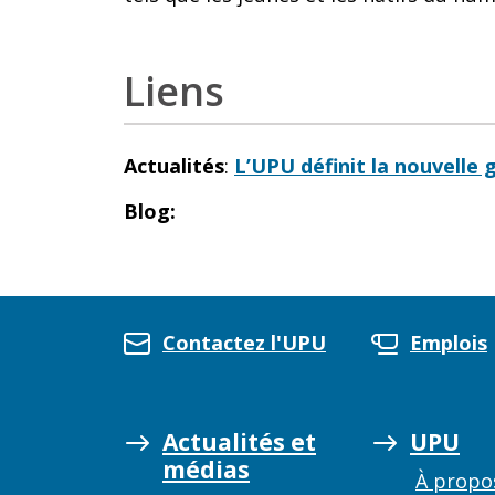
Liens
Actualités
:
L’UPU définit la nouvelle
Blog:
Contactez l'UPU
Emplois
Actualités et
UPU
médias
À propo