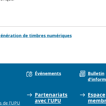
 génération de timbres numériques
Événements
Bulletin
d'inform
Partenariats
Espace
avec l’UPU
membr
s de l’UPU