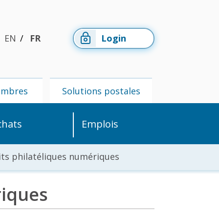
EN
FR
Login
embres
Solutions postales
chats
Emplois
ts philatéliques numériques
riques
Espace
Solutions
membres
postales