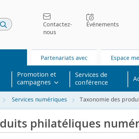
Contactez-
Événements
nous
U
Partenariats avec
Espace m
l’UPU
Promotion et
Services de
A
campagnes
conférence
Services numériques
Taxonomie des produi
duits philatéliques numé
lités et
UPU
Partenariats
édias
avec l’UPU