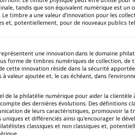
on nom. Le timbre physique peut être utilisé pour
inale, tandis que son équivalent numérique est un o
. Le timbre a une valeur d’innovation pour les collec
es et, potentiellement, pour de nouveaux publics tels
représentent une innovation dans le domaine philat
us forme de timbres numériques de collection, de ti
 de cette innovation réside dans la sécurité apporté
s à valeur ajoutée et, le cas échéant, dans l’enviro
l de la philatélie numérique pour aider la clientèl
 compte des dernières évolutions. Des définitions cl
nication de leurs caractéristiques, promouvoir la 
s uniques et différenciés ainsi qu’encourager le dé
ilatélistes classiques et non classiques et, potenti
mérique.