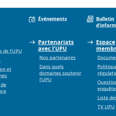
Événements
Bulletin
d'inform
Partenariats
Espace
avec l’UPU
membr
s de l’UPU
Nos partenaires
Documen
s
Dans quels
Politiqu
on et
domaines soutenir
régulati
nes
l’UPU
Questio
 de
enquête
nce
Liste de
TV UPU