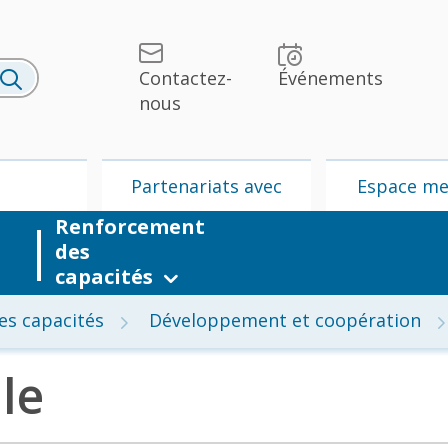
Contactez-
Événements
nous
U
Partenariats avec
Espace m
Renforcement
l’UPU
des
capacités
es capacités
Développement et coopération
le
lités et
UPU
Partenariats
édias
avec l’UPU