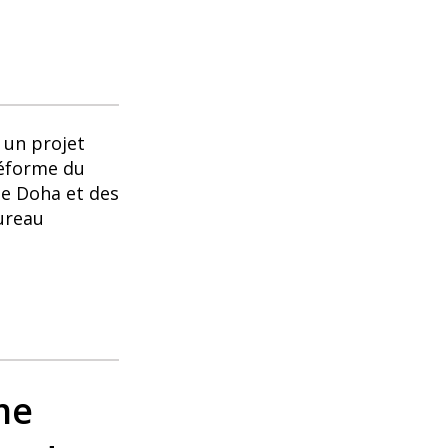
 un projet
réforme du
de Doha et des
ureau
me