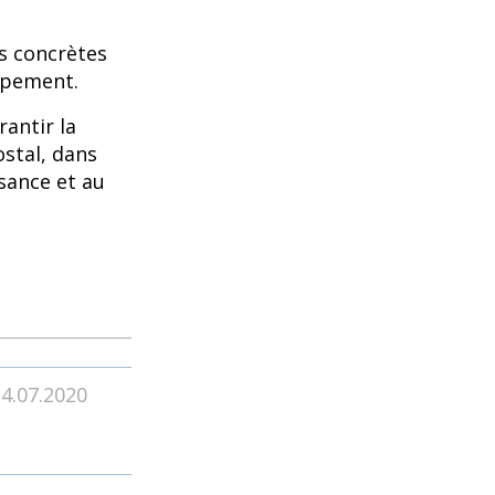
ns concrètes
ppement.
rantir la
ostal, dans
ssance et au
24.07.2020