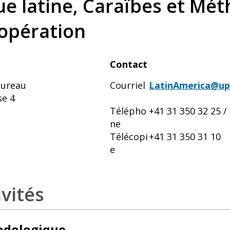
e latine, Caraïbes et Mé
oopération
Contact
Bureau
Courriel
LatinAmerica@up
se 4
Télépho
+41 31 350 32 25 /
ne
Télécopi
+41 31 350 31 10
e
vités
odologique