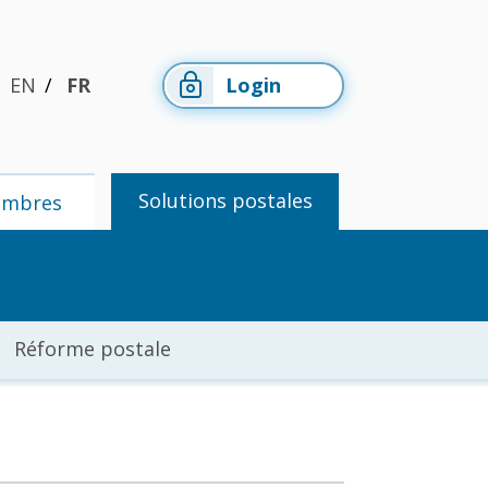
EN
FR
Login
Solutions postales
embres
Réforme postale
Espace
Solutions
membres
postales