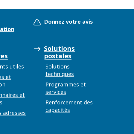
Donnez votre avis
ation
Solutions
es
postales
ts utiles
Solutions
techniques
es et
on
Programmes et
services
nnaires et
s
Renforcement des
capacités
s adresses