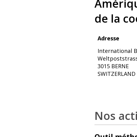
Amériqu
de la c
Adresse
International 
Weltpoststras
3015 BERNE
SWITZERLAND
Nos acti
Outil méth