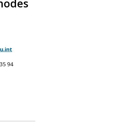
thodes
u.int
 35 94