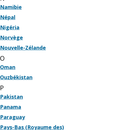
Namibie
Népal
Nigéria
Norvège
Nouvelle-Zélande
O
Oman
Ouzbékistan
P
Pakistan
Panama
Paraguay
Pays-Bas (Royaume des)