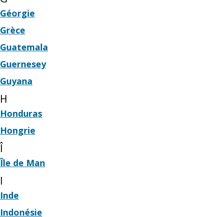
Géorgie
Grèce
Guatemala
Guernesey
Guyana
H
Honduras
Hongrie
Î
Île de Man
I
Inde
Indonésie