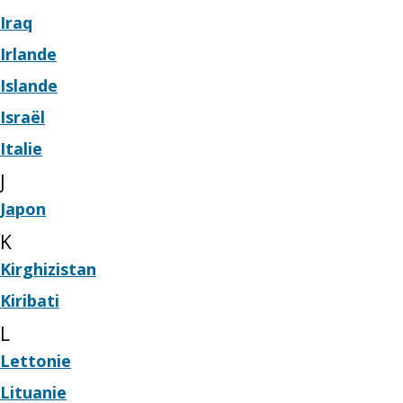
Iraq
Irlande
Islande
Israël
Italie
J
Japon
K
Kirghizistan
Kiribati
L
Lettonie
Lituanie